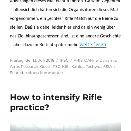
Äußerungen dieses Mal nicht zu hören. Ganz im Gegenteil
– offensichtlich hatten sich die Organisatoren dieses Mal
vorgenommen, ein „echtes“ Rifle Match auf die Beine zu
stellen. Daß sie dabei leider hier und da ein wenig über
das Ziel hinausgeschossen sind, ist eine andere Geschichte
„Französische Meiste
weiterlesen
– aber dazu im Bericht später mehr.
Veröffentlicht
Kategorien
Schlagwörter
Freitag, der 13. Juli 2018
IPSC
AR15
,
DAR-15
,
Dynamic
am
Arms Research
,
Geco
,
IPSC
,
K16i
,
Kahles
,
TechwearUSA
zu
Schreibe einen Kommentar
Französische
Meisterschaft
IPSC
How to intensify Rifle
Rifle
–
practice?
Championnat
de
France
2018