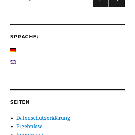
2017
NÄC
der
HSTE
SEIT
Beiträge
E
SPRACHE:
SEITEN
Datenschutzerklärung
Ergebnisse
Impressum