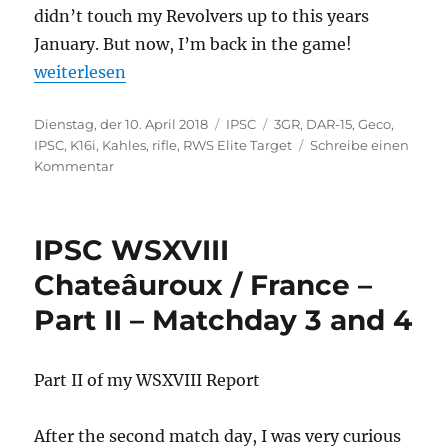
didn’t touch my Revolvers up to this years
January. But now, I’m back in the game!
„Landesmeisterschaft IPSC Rifle LV5 2018 und das 
weiterlesen
Veröffentlicht
Kategorien
Schlagwörter
Dienstag, der 10. April 2018
IPSC
3GR
,
DAR-15
,
Geco
,
am
IPSC
,
K16i
,
Kahles
,
rifle
,
RWS Elite Target
Schreibe einen
zu
Kommentar
Landesmeisterschaft
IPSC
Rifle
IPSC WSXVIII
LV5
2018
Chateâuroux / France –
und
Part II – Matchday 3 and 4
das
neue
Kahles
K16i
Part II of my WSXVIII Report
3GR
After the second match day, I was very curious