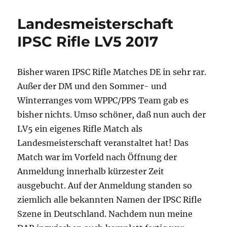
–
Phantas
Landesmeisterschaft
„strong“
LIII,
IPSC Rifle LV5 2017
Deutsch
Meisters
IPSC
Bisher waren IPSC Rifle Matches DE in sehr rar.
Rifle,
Außer der DM und den Sommer- und
Europea
Steelcha
Winterranges vom WPPC/PPS Team gab es
2017
bisher nichts. Umso schöner, daß nun auch der
LV5 ein eigenes Rifle Match als
Landesmeisterschaft veranstaltet hat! Das
Match war im Vorfeld nach Öffnung der
Anmeldung innerhalb kürzester Zeit
ausgebucht. Auf der Anmeldung standen so
ziemlich alle bekannten Namen der IPSC Rifle
Szene in Deutschland. Nachdem nun meine