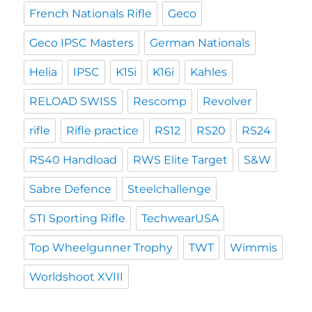
French Nationals Rifle
Geco
Geco IPSC Masters
German Nationals
Helia
IPSC
K15i
K16i
Kahles
RELOAD SWISS
Rescomp
Revolver
rifle
Rifle practice
RS12
RS20
RS24
RS40 Handload
RWS Elite Target
S&W
Sabre Defence
Steelchallenge
STI Sporting Rifle
TechwearUSA
Top Wheelgunner Trophy
TWT
Wimmis
Worldshoot XVIII