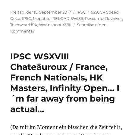
Veröffentlicht
Kategorien
Schlagwörter
Freitag, der 15. September 2017
IPSC
929
,
CR Speed
,
am
Geco
,
IPSC
,
Mepablu
,
RELOAD SWISS
,
Rescomp
,
Revolver
,
TechwearUSA
,
Worldshoot XVIII
Schreibe einen
zu
Kommentar
IPSC
WSXVIII
Chateâuroux
IPSC WSXVIII
/
France
Chateâuroux / France,
–
French Nationals, HK
Part
II
Masters, Infinity Open… I
–
Matchday
´m far away from being
3
actual…
and
4
(Da mir im Moment ein bisschen die Zeit fehlt,