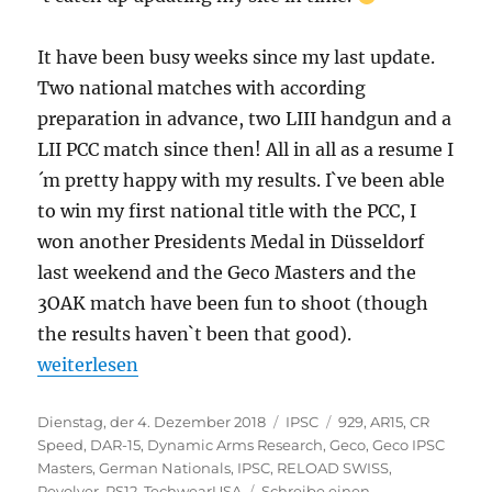
It have been busy weeks since my last update.
Two national matches with according
preparation in advance, two LIII handgun and a
LII PCC match since then! All in all as a resume I
´m pretty happy with my results. I`ve been able
to win my first national title with the PCC, I
won another Presidents Medal in Düsseldorf
last weekend and the Geco Masters and the
3OAK match have been fun to shoot (though
the results haven`t been that good).
„Nationals Revolver – Nationals PCC – GECO Maste
weiterlesen
Veröffentlicht
Kategorien
Schlagwörter
Dienstag, der 4. Dezember 2018
IPSC
929
,
AR15
,
CR
am
Speed
,
DAR-15
,
Dynamic Arms Research
,
Geco
,
Geco IPSC
Masters
,
German Nationals
,
IPSC
,
RELOAD SWISS
,
Revolver
,
RS12
,
TechwearUSA
Schreibe einen