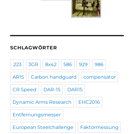
SCHLAGWÖRTER
.223
3GR
8x42
586
929
986
AR15
Carbon handguard
compensator
CR Speed
DAR-15
DAR15
Dynamic Arms Research
EHC2016
Entfernungsmesser
European Steelchallenge
Faktormessung