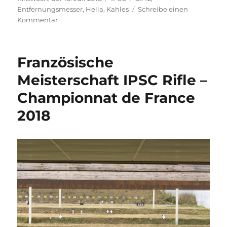
am
Entfernungsmesser
,
Helia
,
Kahles
Schreibe einen
zu
Kommentar
Kahles
Helia
8×42
Französische
RF
Meisterschaft IPSC Rifle –
Championnat de France
2018