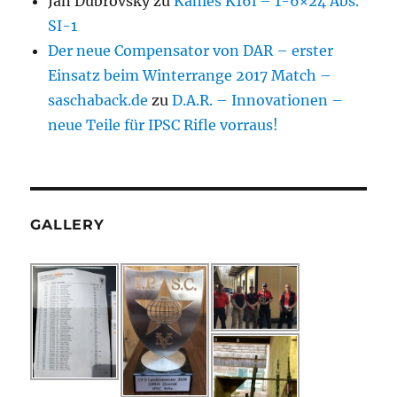
Jan Dubrovsky
zu
Kahles K16i – 1-6×24 Abs.
SI-1
Der neue Compensator von DAR – erster
Einsatz beim Winterrange 2017 Match –
saschaback.de
zu
D.A.R. – Innovationen –
neue Teile für IPSC Rifle vorraus!
GALLERY