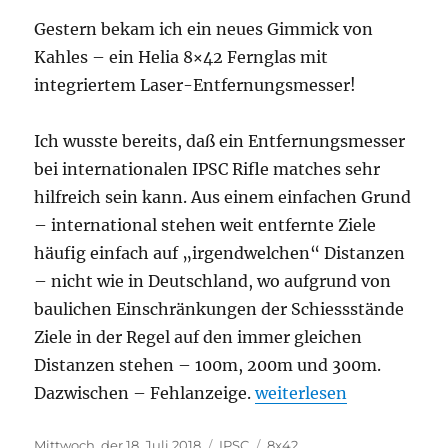
Gestern bekam ich ein neues Gimmick von
Kahles – ein Helia 8×42 Fernglas mit
integriertem Laser-Entfernungsmesser!
Ich wusste bereits, daß ein Entfernungsmesser
bei internationalen IPSC Rifle matches sehr
hilfreich sein kann. Aus einem einfachen Grund
– international stehen weit entfernte Ziele
häufig einfach auf „irgendwelchen“ Distanzen
– nicht wie in Deutschland, wo aufgrund von
baulichen Einschränkungen der Schiessstände
Ziele in der Regel auf den immer gleichen
Distanzen stehen – 100m, 200m und 300m.
„Kahles Helia 8×42 RF“
Dazwischen – Fehlanzeige.
weiterlesen
Veröffentlicht
Kategorien
Schlagwörter
Mittwoch, der 18. Juli 2018
IPSC
8x42
,