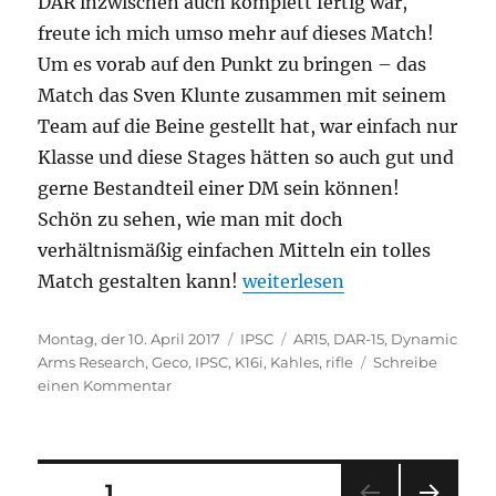
DAR inzwischen auch komplett fertig war,
freute ich mich umso mehr auf dieses Match!
Um es vorab auf den Punkt zu bringen – das
Match das Sven Klunte zusammen mit seinem
Team auf die Beine gestellt hat, war einfach nur
Klasse und diese Stages hätten so auch gut und
gerne Bestandteil einer DM sein können!
Schön zu sehen, wie man mit doch
verhältnismäßig einfachen Mitteln ein tolles
„Landesmeisterschaft IPSC R
Match gestalten kann!
weiterlesen
Veröffentlicht
Kategorien
Schlagwörter
Montag, der 10. April 2017
IPSC
AR15
,
DAR-15
,
Dynamic
am
Arms Research
,
Geco
,
IPSC
,
K16i
,
Kahles
,
rifle
Schreibe
zu
einen Kommentar
Landesmeisterschaft
IPSC
Rifle
LV5
Seitennummerierung
SEITE
1