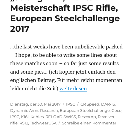
Meisterschaft IPSC Rifle,
Nationals
HK
European Steelchallenge
Masters,
Infinity
2017
Open…
I
´m
…the last weeks have been unbelievable packed
far
– I hope, to be able to write some lines about
away
from
these matches soon – so far just some results
being
and some pics… (ich kopier jetzt einfach den
actual…
englischen Beitrag. Für mehr reicht momentan
„Kurzupdate – Phantasy „strong
leider nicht die Zeit)
weiterlesen
Veröffentlicht
Kategorien
Schlagwörter
Dienstag, der 30. Mai 2017
IPSC
CR Speed
,
DAR-15
,
am
Dynamic Arms Research
,
European Steelchallenge
,
Geco
,
IPSC
,
K16i
,
Kahles
,
RELOAD SWISS
,
Rescomp
,
Revolver
,
zu
rifle
,
RS12
,
TechwearUSA
Schreibe einen Kommentar
Kurzupd