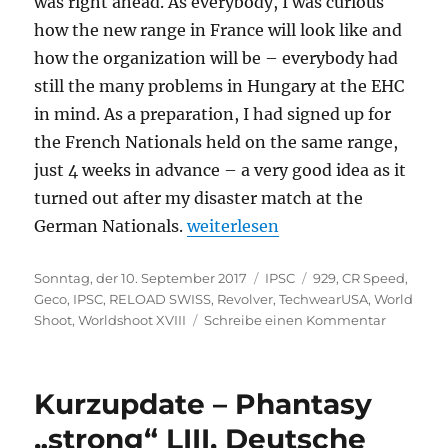
was right ahead. As everybody, I was curious
how the new range in France will look like and
how the organization will be – everybody had
still the many problems in Hungary at the EHC
in mind. As a preparation, I had signed up for
the French Nationals held on the same range,
just 4 weeks in advance – a very good idea as it
turned out after my disaster match at the
„IPSC WSXVIII Chateâuroux / Fra
German Nationals.
weiterlesen
Veröffentlicht
Kategorien
Schlagwörter
Sonntag, der 10. September 2017
IPSC
929
,
CR Speed
,
am
Geco
,
IPSC
,
RELOAD SWISS
,
Revolver
,
TechwearUSA
,
World
zu
Shoot
,
Worldshoot XVIII
Schreibe einen Kommentar
IPSC
WSXVIII
Chateâur
Kurzupdate – Phantasy
/
France,
„strong“ LIII, Deutsche
French