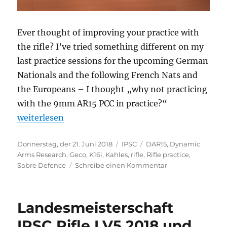
Ever thought of improving your practice with
the rifle? I’ve tried something different on my
last practice sessions for the upcoming German
Nationals and the following French Nats and
the Europeans – I thought „why not practicing
with the 9mm AR15 PCC in practice?“
„How to intensify Rifle practice?“
weiterlesen
Veröffentlicht
Kategorien
Schlagwörter
Donnerstag, der 21. Juni 2018
IPSC
DAR15
,
Dynamic
am
Arms Research
,
Geco
,
K16i
,
Kahles
,
rifle
,
Rifle practice
,
zu
Sabre Defence
Schreibe einen Kommentar
How
to
intensify
Landesmeisterschaft
Rifle
practice?
IPSC Rifle LV5 2018 und